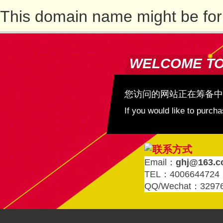
This domain name might be for
WELCOME T
您访问的网站正在筹备中
If you would like to purc
Email：
ghj@163.
TEL：4006644724
QQ/Wechat：3297